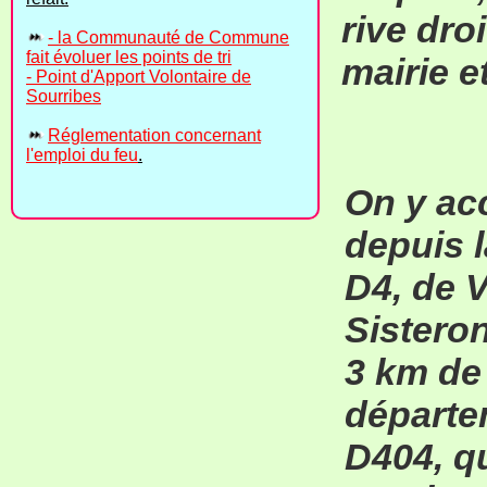
rive droi
- la Communauté de Commune
fait évoluer les points de tri
mairie et
- Point d'Apport Volontaire de
Sourribes
Réglementation concernant
l'emploi du feu
.
On y ac
depuis l
D4, de 
Sisteron
3 km de 
départe
D404, q