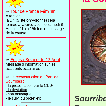
Tour de France Féminin
Attention
la D4 (Sisteron/Volonne) sera
fermée à la circulation le samedi 8
Aoüt de 11h à 15h lors du passage
de la course
Éclipse Solaire du 12 Août
Message d'information sur les
accidents occulaires
La reconstruction du Pont de
Sourribes :
- la présentation par le CD04
- la déviation
- son historique
Sourribe
- le suivi du projet etc