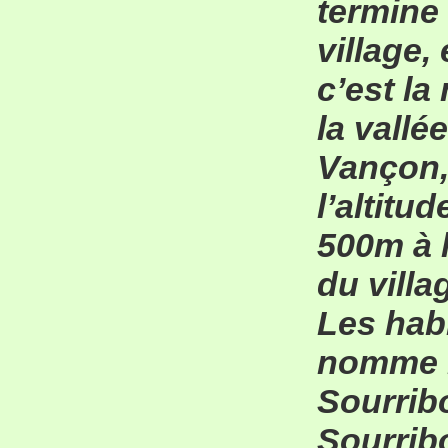
termine
village,
c’est la
la vallé
Vançon
l’altitud
500m à l
du villa
Les hab
nomme 
Sourrib
Sourribo