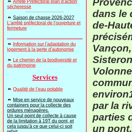
Provenc
Arrêté Préfectoral plan d'action
sécheresse
dans le
Saison de chasse 2026-2027
de-Haut
L'arrêté préfectoral de l'ouverture et
fermeture
précisém
Information sur l'adaptation du
Vançon, 
logement à la perte d'autonomie
Sisteron
Le chemin de la biodiversité et
du patrimoine
Volonne 
Services
commun
Qualité de l’eau potable
environ1
Mise en service de nouveaux
par la r
containers pour la collecte des
ordures ménagères.
parties 
Un seul point de collecte à cause
de la limitation à 19T du pont, et
un pont,
cela jusqu'à ce que celui-ci soit
refait.